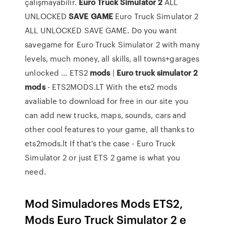
çalışmayabilir.
Euro
Truck
Simulator
2
ALL
UNLOCKED
SAVE
GAME
Euro Truck Simulator 2
ALL UNLOCKED SAVE GAME. Do you want
savegame for Euro Truck Simulator 2 with many
levels, much money, all skills, all towns+garages
unlocked ... ETS2
mods
|
Euro
truck
simulator
2
mods
- ETS2MODS.LT With the ets2 mods
avaliable to download for free in our site you
can add new trucks, maps, sounds, cars and
other cool features to your game, all thanks to
ets2mods.lt If that's the case - Euro Truck
Simulator 2 or just ETS 2 game is what you
need.
Mod Simuladores Mods ETS2,
Mods Euro Truck Simulator 2 e