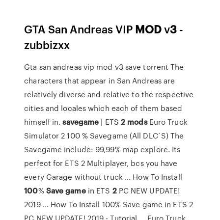
GTA San Andreas VIP
MOD
v
3
-
zubbizxx
Gta san andreas vip mod v3 save torrent The
characters that appear in San Andreas are
relatively diverse and relative to the respective
cities and locales which each of them based
himself in.
savegame
| ETS
2
mods
Euro Truck
Simulator 2 100 % Savegame (All DLC`S) The
Savegame include: 99,99% map explore. Its
perfect for ETS 2 Multiplayer, bcs you have
every Garage without truck ... How To Install
100
%
Save
game
in ETS
2
PC NEW UPDATE!
2019 ... How To Install 100% Save game in ETS 2
PC NEW UPDATE! 2019 - Tutorial ... Euro Truck