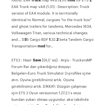
EAA Truck map v4.6 (1.31) - Description: Truck
version of EAA module. It is territorially
identical to Normal, cargoes "to the truck box"
and ghost trailers for tandems, Mercedes 1634,
Volkswagen Titan, various technical changes
and…
D
3
S Cargo BDF
1
.32.
2
beta Tandem Cargo
Transportation
mod
for…
ETS2 : Hazır
Save
[DLC`siz] - Arşiv - TruckersMP
Forum Rar dan çıkardığınız dosyayı
Belgeler>Euro Truck Simulator 2>profiles içine
atın. Oyuna girebilirsiniz artık. Oyuna
girebilirsiniz artık. DİKKAT: Düzgün çalışması
için ETS 2 Oyun versiyonun 1.27.2.1 s veya
bundan yukarı olması uygundur. aksi takdirde