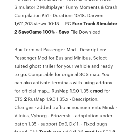
Simulator 2 Multiplayer Funny Moments & Crash
Compilation #51 - Duration: 10:18. Darwen
1,611,203 views. 10:18 ... PC
Euro
Truck
Simulator
2
SaveGame
100
% -
Save
File Download
Bus Terminal Passenger Mod - Description:
Passenger Mod for Bus and Minibus. Select
suited ghost trailer for your vehicle and ready
to go. Compitable for original SCS map. You
can also activate terminals with using addons
for official map…
RusMap
1
.9.0 1.35.x
mod
for
ETS
2
RusMap 1.9.0 1.35.x - Description:
Changes - added traffic announcements Minsk -
Vilnius, Vyborg - Priozersk. - adaptation under
patch 1.35 - support Dx9, Dx11. - Fixed bugs
found.
EAA
Truck
map v4.6 (
1
.31)
mod
for ETS
2