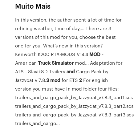
Muito Mais
In this version, the author spent a lot of time for
refining weather, time of day,… There are 3
versions of this mod for you, choose the best
one for you! What’s new in this version?
Kenworth K200 RTA-MODS V14.4
MOD
-
American
Truck
Simulator
mod…
Adaptation for
ATS - SlavikSD
Trailers
and
Cargo Pack by
Jazzycat v 7.8.
3
mod
for ETS
2
For english
version you must have in mod folder four files:
trailers_and_cargo_pack_by_Jazzycat_v7.8.3_part1.scs
trailers_and_cargo_pack_by_Jazzycat_v7.8.3_part2.scs
trailers_and_cargo_pack_by_Jazzycat_v7.8.3_part3.scs
trailers_and_cargo…