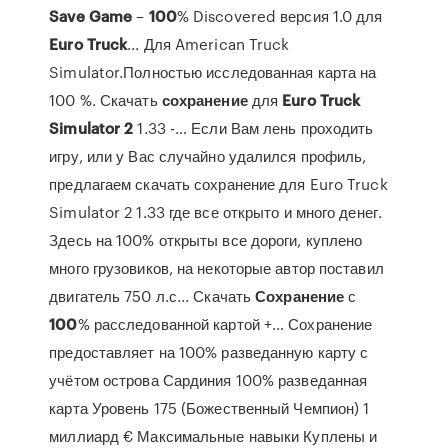
Save
Game
–
100
% Discovered версия 1.0 для
Euro
Truck
... Для American Truck
Simulator.Полностью исследованная карта на
100 %. Скачать
сохранение
для
Euro
Truck
Simulator
2
1.33 -… Если Вам лень проходить
игру, или у Вас случайно удалился профиль,
предлагаем скачать сохранение для Euro Truck
Simulator 2 1.33 где все открыто и много денег.
Здесь на 100% открыты все дороги, куплено
много грузовиков, на некоторые автор поставил
двигатель 750 л.с... Скачать
Сохранение
с
100
% расследованной картой +… Сохранение
предоставляет на 100% разведанную карту с
учётом острова Сардиния 100% разведанная
карта Уровень 175 (Божественный Чемпион) 1
миллиард € Максимальные навыки Куплены и