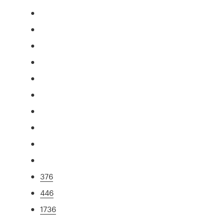
376
446
1736