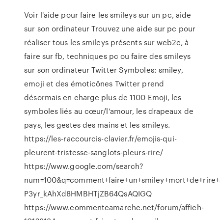
Voir l'aide pour faire les smileys sur un pc, aide
sur son ordinateur Trouvez une aide sur pc pour
réaliser tous les smileys présents sur web2c, à
faire sur fb, techniques pc ou faire des smileys
sur son ordinateur Twitter Symboles: smiley,
emoji et des émoticônes Twitter prend
désormais en charge plus de 1100 Emoji, les
symboles liés au cœur/l’amour, les drapeaux de
pays, les gestes des mains et les smileys.
https://les-raccourcis-clavier.fr/emojis-qui-
pleurent-tristesse-sanglots-pleurs-rire/
https://www.google.com/search?
num=100&q=comment+faire+un+smiley+mort+de+rire+
P3yr_kAhXd8HMBHTjZB64QsAQIGQ
https://www.commentcamarche.net/forum/affich-