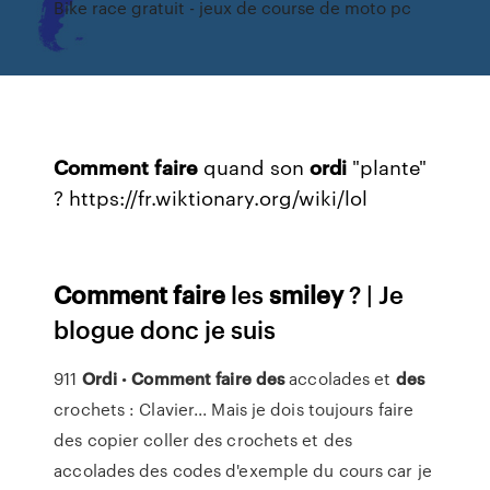
Bike race gratuit - jeux de course de moto pc
Comment
faire
quand son
ordi
"plante"
? https://fr.wiktionary.org/wiki/lol
Comment
faire
les
smiley
? | Je
blogue donc je suis
911
Ordi
•
Comment
faire
des
accolades et
des
crochets : Clavier... Mais je dois toujours faire
des copier coller des crochets et des
accolades des codes d'exemple du cours car je