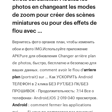
photos en changeant les modes
de zoom pour créer des scènes
miniatures ou pour des effets de
flou avec ...
Вернитесь фото органов план, чтобы изменить
обои и фото IMG.Используйте приложение
APKPure для обновления Changer arrière plan
de photos, быстро, бесплатно и безопасно для
ваших данных. comment avoir le flou d'
arriere
plan
(portrait) sur … Как УСКОРИТЬ Android
ТЕЛЕФОН в 2 клика БЕЗ РУТ/БЕЗ ПК/БЕЗ
ПРОШИВОК - Продолжительность: 7:14 Все о
телефонах- Android,IOS 2 019 040 просмотров.
Android
: comment fermer les applications
qui... -… Si vous ne comprenez pas pourquoi