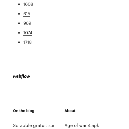
1608
615
969
1074
1718
On the blog
About
Scrabble gratuit sur
Age of war 4 apk