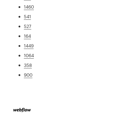
1460
541
527
164
1449
1064
358
900