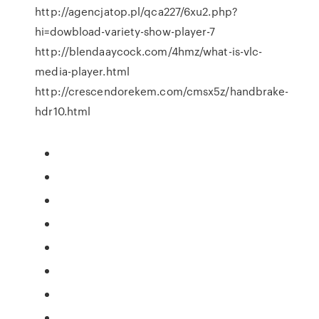
http://agencjatop.pl/qca227/6xu2.php?
hi=dowbload-variety-show-player-7
http://blendaaycock.com/4hmz/what-is-vlc-
media-player.html
http://crescendorekem.com/cmsx5z/handbrake-
hdr10.html