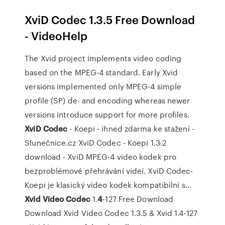
XviD Codec 1.3.5 Free Download
- VideoHelp
The Xvid project implements video coding
based on the MPEG-4 standard. Early Xvid
versions implemented only MPEG-4 simple
profile (SP) de- and encoding whereas newer
versions introduce support for more profiles.
XviD
Codec
- Koepi - ihned zdarma ke stažení -
Slunečnice.cz
XviD Codec - Koepi 1.3.2
download - XviD MPEG-4 video kodek pro
bezproblémové přehrávání videí. XviD Codec-
Koepi je klasický video kodek kompatibilní s…
Xvid
Video
Codec
1.
4
-127 Free Download
Download Xvid Video Codec 1.3.5 & Xvid 1.4-127