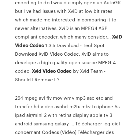
encoding to do I would simply open up AutoGK
but I've had issues with XviD at low bit rates
which made me interested in comparing it to
newer alternatives. XviD is an MPEG4 ASP
compliant encoder, which many consider…
XviD
Video Codec
1.3.5 Download - TechSpot
Download XviD Video Codec. XviD aims to
develope a high quality open-source MPEG-4
codec.
Xvid
Video
Codec
by Xvid Team -
Should I Remove It?
264 mpeg avi flv mov wmv mp3 aac etc and
transfer hd video avchd m2ts mkv to iphone 5s
ipad air/mini 2 with retina display apple tv 3
android samsung galaxy ... Télécharger logiciel
concernant Codecs (Vidéo) Télécharger des