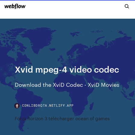
Xvid mpeg-4 video codec
Download the XviD Codec - XviD Movies
CDNLIBDRQTA.NETLIFY.APP
Forza horizon 3 télécharger ocean of games