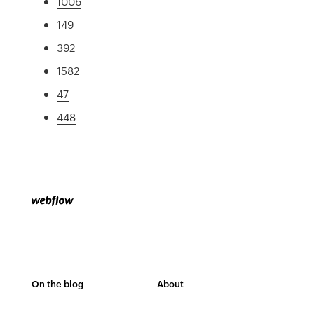
1006
149
392
1582
47
448
On the blog
About