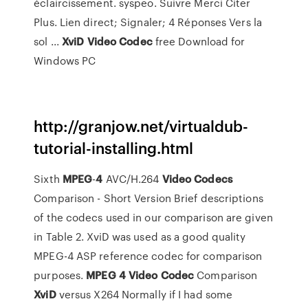
éclaircissement. syspeo. Suivre Merci Citer
Plus. Lien direct; Signaler; 4 Réponses Vers la
sol ...
XviD
Video
Codec
free Download for
Windows PC
http://granjow.net/virtualdub-
tutorial-installing.html
Sixth
MPEG
-
4
AVC/H.264
Video
Codecs
Comparison - Short Version
Brief descriptions
of the codecs used in our comparison are given
in Table 2. XviD was used as a good quality
MPEG-4 ASP reference codec for comparison
purposes.
MPEG
4
Video Codec
Comparison
XviD
versus X264
Normally if I had some