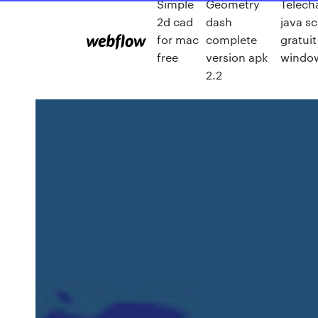
Simple
Geometry
Telech
2d cad
dash
java sc
for mac
complete
gratuit
free
version apk
windo
2.2