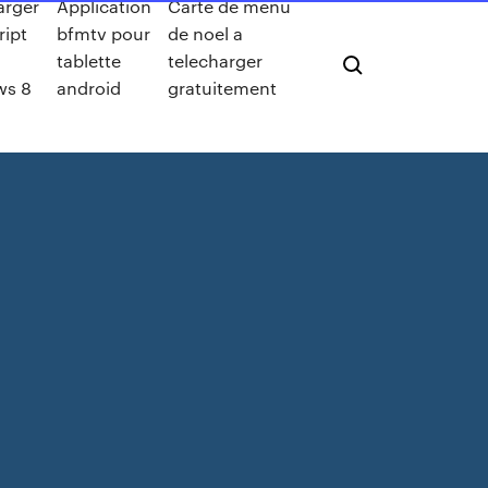
arger
Application
Carte de menu
ript
bfmtv pour
de noel a
tablette
telecharger
ws 8
android
gratuitement