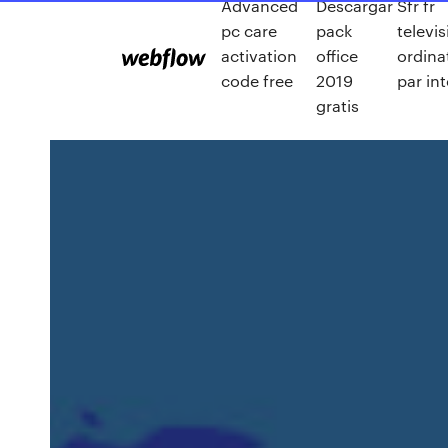
Advanced
Descargar
Sfr fr
pc care
pack
televis
activation
office
ordina
code free
2019
par in
gratis