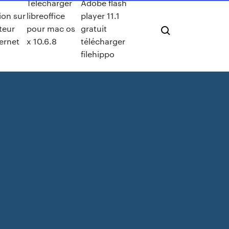
Telecharger
Adobe flash
ion sur
libreoffice
player 11.1
teur
pour mac os
gratuit
ternet
x 10.6.8
télécharger
filehippo