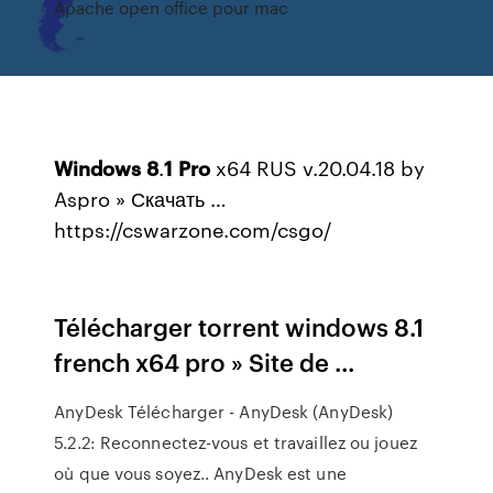
Apache open office pour mac
Windows
8
.
1
Pro
x64 RUS v.20.04.18 by
Aspro » Скачать …
https://cswarzone.com/csgo/
Télécharger torrent windows 8.1
french x64 pro » Site de ...
AnyDesk Télécharger - AnyDesk (AnyDesk)
5.2.2: Reconnectez-vous et travaillez ou jouez
où que vous soyez.. AnyDesk est une