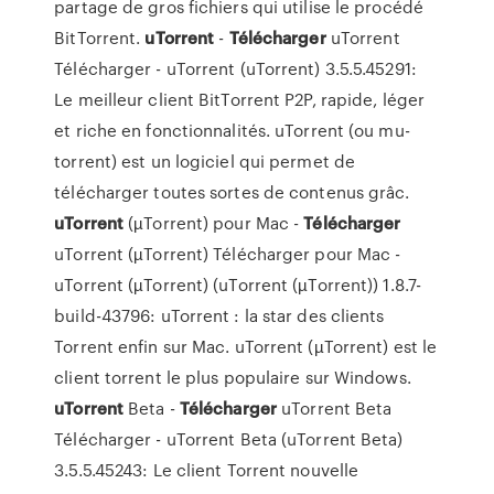
partage de gros fichiers qui utilise le procédé
BitTorrent.
uTorrent
-
Télécharger
uTorrent
Télécharger - uTorrent (uTorrent) 3.5.5.45291:
Le meilleur client BitTorrent P2P, rapide, léger
et riche en fonctionnalités. uTorrent (ou mu-
torrent) est un logiciel qui permet de
télécharger toutes sortes de contenus grâc.
uTorrent
(µTorrent) pour Mac -
Télécharger
uTorrent (µTorrent) Télécharger pour Mac -
uTorrent (µTorrent) (uTorrent (µTorrent)) 1.8.7-
build-43796: uTorrent : la star des clients
Torrent enfin sur Mac. uTorrent (µTorrent) est le
client torrent le plus populaire sur Windows.
uTorrent
Beta -
Télécharger
uTorrent Beta
Télécharger - uTorrent Beta (uTorrent Beta)
3.5.5.45243: Le client Torrent nouvelle