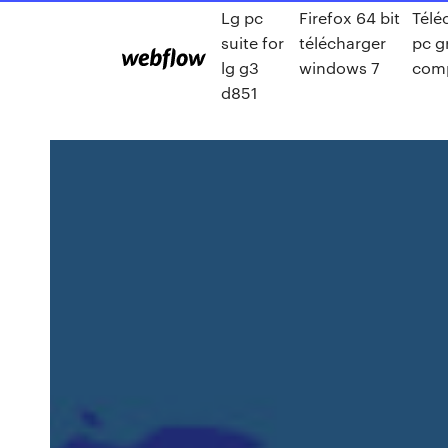
Lg pc
Firefox 64 bit
Télé
suite for
télécharger
pc g
lg g3
windows 7
comp
d851