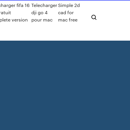
charger fifa 16
Telecharger
Simple 2d
ratuit
dji go 4
cad for
lete version
pour mac
mac free