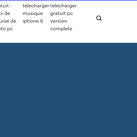
tuit -
telecharger
telecharger
ux de
musique
gratuit pc
urse de
iphone 6
version
to pc
complete