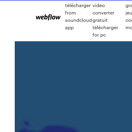
télécharger
video
gra
from
converter
je
soundcloud
gratuit
co
app
télécharger
mo
for pc