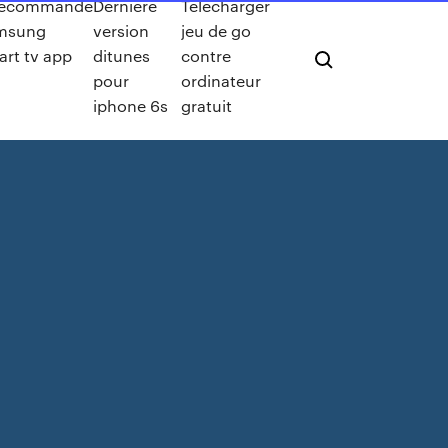
lécommande
Dernière
Telecharger
msung
version
jeu de go
art tv app
ditunes
contre
pour
ordinateur
iphone 6s
gratuit