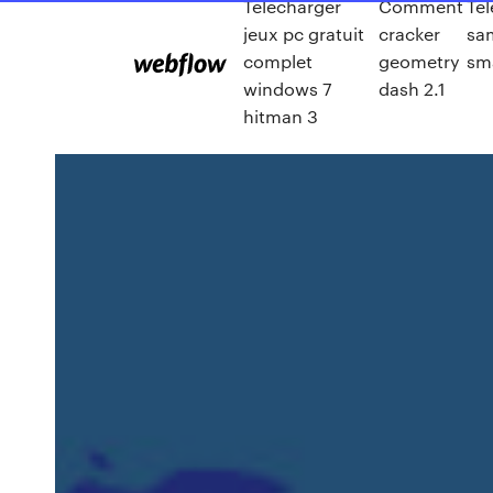
Telecharger
Comment
Té
jeux pc gratuit
cracker
sa
complet
geometry
sm
windows 7
dash 2.1
hitman 3