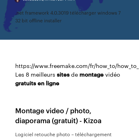
.net framework 4.0.3019 télécharger windows 7
32 bit offline installer
https://www.freemake.com/fr/how_to/how_to_
Les 8 meilleurs
sites
de
montage
vidéo
gratuits
en
ligne
Montage video / photo,
diaporama (gratuit) - Kizoa
Logiciel retouche photo – téléchargement