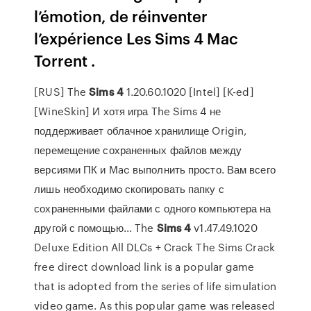
l’émotion, de réinventer
l’expérience Les Sims 4 Mac
Torrent .
[RUS] The
Sims
4
1.20.60.1020 [Intel] [K-ed]
[WineSkin] И хотя игра The Sims 4 не
поддерживает облачное хранилище Origin,
перемещение сохраненных файлов между
версиями ПК и Mac выполнить просто. Вам всего
лишь необходимо скопировать папку с
сохраненными файлами с одного компьютера на
другой с помощью... The
Sims
4
v1.47.49.1020
Deluxe Edition All DLCs + Crack The Sims Crack
free direct download link is a popular game
that is adopted from the series of life simulation
video game. As this popular game was released