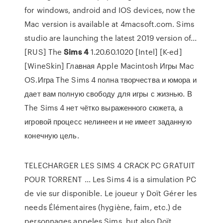
for windows, android and IOS devices, now the
Mac version is available at 4macsoft.com. Sims
studio are launching the latest 2019 version of...
[RUS] The
Sims
4
1.20.60.1020 [Intel] [K-ed]
[WineSkin] Главная Apple Macintosh Игры Mac
OS.Игра The Sims 4 полна творчества и юмора и
дает вам полную свободу для игры с жизнью. В
The Sims 4 нет чётко выраженного сюжета, а
игровой процесс нелинеен и не имеет заданную
конечную цель.
TELECHARGER LES SIMS 4 CRACK PC GRATUIT
POUR TORRENT ... Les Sims 4 is a simulation PC
de vie sur disponible. Le joueur y Doït Gérer les
needs Élémentaires (hygiène, faim, etc.) de
personnages appeles Sims, but also Doït