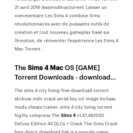
21 avril 2016 lessims4mactorrent Laisser un
commentaire Les Sims 4 combine Sims
révolutionnaires avec de puissants outils de
création et tout nouveau gameplay basé sur
l’émotion, de réinventer l’expérience Les Sims 4
Mac Torrent .
The
Sims
4
Mac
OS [GAME]
Torrent Downloads - download…
The sims 4 city living free download torrent
skidrow indir crack serial key cd image kickass
mods cheats trainer. sims 4 city living torrent
highly compress The
Sims
4
v1.47.49.1020
Deluxe Edition All DLCs + Crack The Sims Crack
free direct download link is a popular game