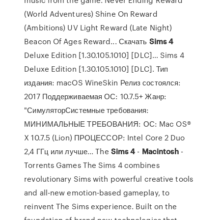
(World Adventures) Shine On Reward
(Ambitions) UV Light Reward (Late Night)
Beacon Of Ages Reward... Скачать
Sims
4
Deluxe Edition [1.30.105.1010] [DLC]… Sims 4
Deluxe Edition [1.30.105.1010] [DLC]. Тип
издания: macOS WineSkin Релиз состоялся:
2017 Поддерживаемая ОС: 10.7.5+ Жанр:
"СимуляторСистемные требования:
МИНИМАЛЬНЫЕ ТРЕБОВАНИЯ: ОС: Mac OS®
X 10.7.5 (Lion) ПРОЦЕССОР: Intel Core 2 Duo
2,4 ГГц или лучше... The
Sims
4
-
Macintosh
-
Torrents Games The Sims 4 combines
revolutionary Sims with powerful creative tools
and all-new emotion-based gameplay, to
reinvent The Sims experience. Built on the
foundation of brand new technologies that