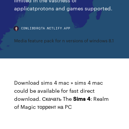
applicatprotons and games supported.
CDNLIBDRQTA.NETLIFY.APP
Media feature pack for n versions of windows 8.1
Download sims 4 mac » sims 4 mac
could be available for fast direct
download. Скачать The
Sims
4
: Realm
of Magic торрент на PC