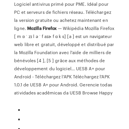
Logiciel antivirus primé pour PME. Idéal pour
PC et serveurs de fichiers réseau. Téléchargez
la version gratuite ou achetez maintenant en
ligne.
Mozilla Firefox
— Wikipédia
Mozilla Firefox
[ m ɒ ˈ zɪ l ə ˈ f aɪɚ f ɑ k s] [a ] est un navigateur
web libre et gratuit, développé et distribué par
la Mozilla Foundation avec l'aide de milliers de
bénévoles [4 ], [5 ] grâce aux méthodes de
développement du logiciel…
UESB A+ pour
Android - Téléchargez l'APK
Téléchargez l'APK
1.0.1 de UESB A+ pour Android. Gerencie todas
atividades acadêmicas da UESB
Browse Happy