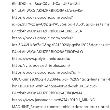
6KhIQ&hl=en&sa=X&ved=0ahUKEwit3d-
E4rzkAhWJOnAKHZPRBl0Q6AEI7wEwKw
https://books.google.com/books?
id=oZStTYyzcawC&pg=PA535&lpg=PA535&dq=les+sims
E4rzkAhWJOnAKHZPRBl0Q6AEI8gEwLA
https://books.google.com/books?
id=I5N4VHx8c7oC&pg=PA1202&lpg=PA1202&dq=les+sim
E4rzkAhWJOnAKHZPRBl0Q6AEI9QEwLQ
https://www.polytechnique.edu/
http://avisdeces.estrieplus.com/
https://books.google.com/books?id=I-
OlCCKnmasC&pg=PA2694&lpg=PA2694&dq=les+sims+4+c
hInTBLi0TaJtlw&hl=en&sa=X&ved=0ahUKEwit3d-
E4rzkAhWJOnAKHZPRBl0Q6AEIhQIwMA
https://www.janasucha.cz/8474+2019-1_MINING-
MACHINE_3+ce+est+une+machine+de+carriere++.html