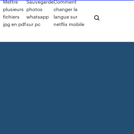
Mettre
Sauvegarde
Comment
plusieurs
photos
changer la
fichiers
whatsapp
langue sur
jpg en pdf
sur pc
netflix mobile