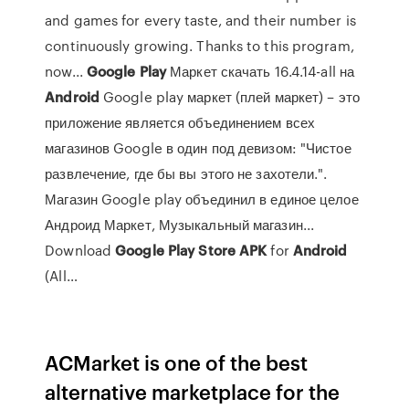
and games for every taste, and their number is
continuously growing. Thanks to this program,
now...
Google
Play
Маркет скачать 16.4.14-all на
Android
Google play маркет (плей маркет) – это
приложение является объединением всех
магазинов Google в один под девизом: "Чистое
развлечение, где бы вы этого не захотели.".
Магазин Google play объединил в единое целое
Андроид Маркет, Музыкальный магазин...
Download
Google
Play
Store
APK
for
Android
(All…
ACMarket is one of the best
alternative marketplace for the