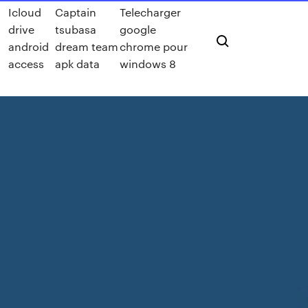
Icloud
Captain
Telecharger
r
drive
tsubasa
google
android
dream team
chrome pour
access
apk data
windows 8