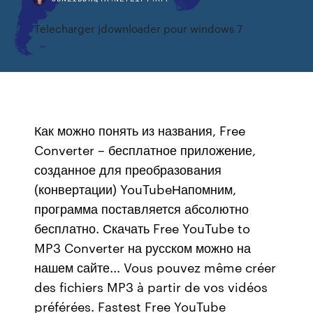
Telecharger jdownloader pour windows 7
Как можно понять из названия, Free
Converter – бесплатное приложение,
созданное для преобразования
(конвертации) YouTubeНапомним,
программа поставляется абсолютно
бесплатно. Скачать Free YouTube to
MP3 Converter на русском можно на
нашем сайте... Vous pouvez même créer
des fichiers MP3 à partir de vos vidéos
préférées. Fastest Free YouTube