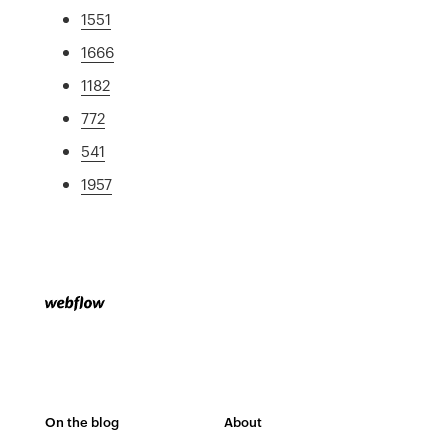
1551
1666
1182
772
541
1957
On the blog
About