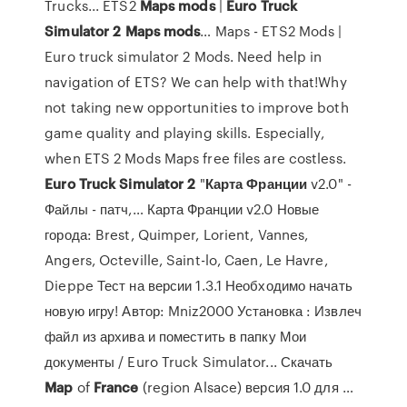
Trucks... ETS2
Maps
mods
|
Euro
Truck
Simulator
2
Maps
mods
… Maps - ETS2 Mods |
Euro truck simulator 2 Mods. Need help in
navigation of ETS? We can help with that!Why
not taking new opportunities to improve both
game quality and playing skills. Especially,
when ETS 2 Mods Maps free files are costless.
Euro
Truck
Simulator
2
"
Карта
Франции
v2.0" -
Файлы - патч,… Карта Франции v2.0 Новые
города: Brest, Quimper, Lorient, Vannes,
Angers, Octeville, Saint-lo, Caen, Le Havre,
Dieppe Тест на версии 1.3.1 Необходимо начать
новую игру! Автор: Mniz2000 Установка : Извлеч
файл из архива и поместить в папку Мои
документы / Euro Truck Simulator... Скачать
Map
of
France
(region Alsace) версия 1.0 для …