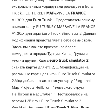
экстремальными маршрутами реализует в Euro
Truck... EU TURKEY
MAP
&VIVE LA
FRANCE
V1.30.X для
Euro
Truck
... Представляем вашему
внимаю карту EU TURKEY MAP&VIVE LA FRANCE
V1.30.X для игры Euro Truck Simulator 2. Данная
модификация представляет в себе семь стран.
Здесь вы сможете проехать по более
семидесяти городам Турции, Кипра, Грузии и
многим другим.
Карта
euro
truck
simulator
2
,
скачать
карты
для етс 2, … Модификации на
различные карты для игры Euro Truck Simulator
2.Мод добавляет автономную карту "Regional
Map Project: Heilbronn" немецкого округа
Heilbronn в масштабе 1:1. Тестировалось на
версии 1.35 игры Euro Truck Simulator 2....
World of the game |
Euro
Truck
2
Map
-
Euro