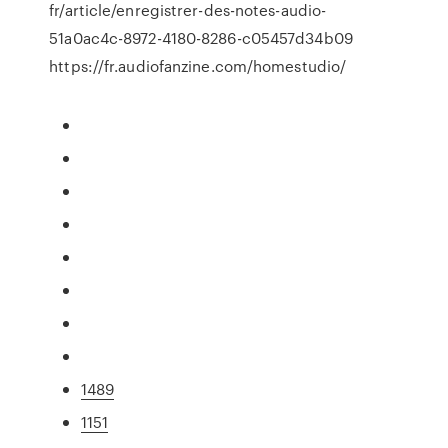
fr/article/enregistrer-des-notes-audio-
51a0ac4c-8972-4180-8286-c05457d34b09
https://fr.audiofanzine.com/homestudio/
1489
1151