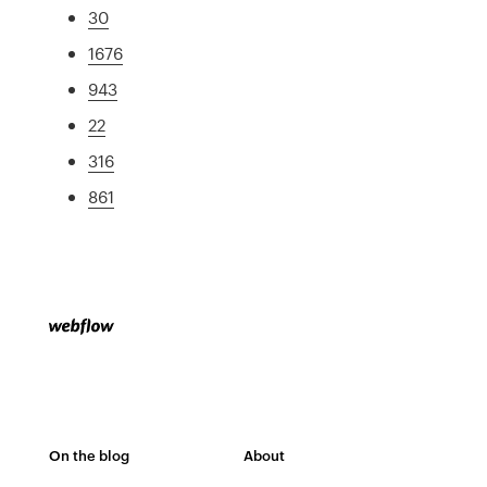
30
1676
943
22
316
861
On the blog
About