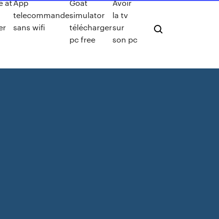
e at
App
Goat
Avoir
telecommande
simulator
la tv
er
sans wifi
télécharger
sur
pc free
son pc