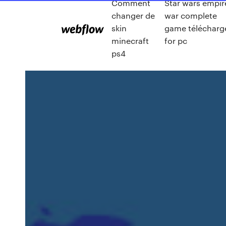
Comment
Star wars empir
changer de
war complete
skin
game télécharg
minecraft
for pc
ps4