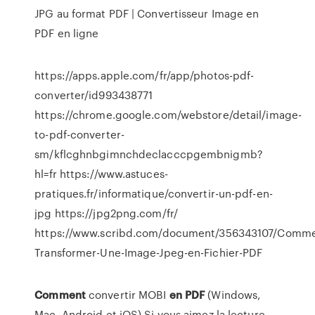
JPG au format PDF | Convertisseur Image en
PDF en ligne
https://apps.apple.com/fr/app/photos-pdf-
converter/id993438771
https://chrome.google.com/webstore/detail/image-
to-pdf-converter-
sm/kflcghnbgimnchdeclacccpgembnigmb?
hl=fr https://www.astuces-
pratiques.fr/informatique/convertir-un-pdf-en-
jpg https://jpg2png.com/fr/
https://www.scribd.com/document/356343107/Comme
Transformer-Une-Image-Jpeg-en-Fichier-PDF
Comment
convertir MOBI
en
PDF
(Windows,
Mac, Android et iOS)
Si vous aimez la lecture