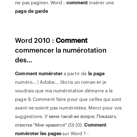
ne pas paginer. Word :
comment
insérer une
page
de
garde
Word 2010 :
Comment
commencer la numérotation
des...
Comment
numéroter
a partir de
la
page
numéro... | Adobe… J'écris un roman et je
voudrais que ma numérotation démarre a la
page 9. Comment faire pour que celles qui sont
avant ne soient pas numérotées. Merci pour vos
suggestions. У меня такой же вопрос Показать
отметки "Мне нравится" (0) (0).
Comment
numéroter
les
pages
sur Word ? -