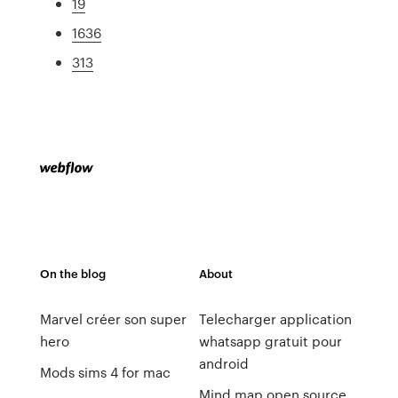
19
1636
313
On the blog
About
Marvel créer son super
Telecharger application
hero
whatsapp gratuit pour
android
Mods sims 4 for mac
Mind map open source