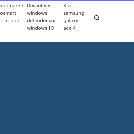
imprimante
Désactiver
Kies
tosmart
windows
samsung
ll-in-one
defender sur
galaxy
windows 10
ace 4