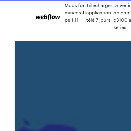
Mods for
Télécharger
Driver 
minecraft
application
hp pho
pe 1.11
télé 7 jours
c3100 a
series