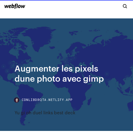
Augmenter les pixels
dune photo avec gimp
CDNLIBDRQTA.NETLIFY.APP
Yu gi oh duel links best deck