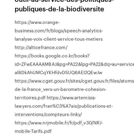
publiques-de-la-biodiversite
https://www.orange-
business.com/fr/blogs/speech-analytics-
lanalyse-voix-client-service-tous-metiers
http://alticefrance.com/
https://books.google.co.kr/books?
id=ZFwEAAAAMBAJ&pg=PA22&lpg=PA22&dq=au+service
al8DkAhUMCqYKHfdvD5UQ6AEI2QEwJw
https://www.cget.gouv.fr/sites/cget.gouv.fr/files/atoms/
de-la-france_vers-un-barometre-cohesion-
territoires.pdf https://www.artemisia-
lawyers.com/fran%C3%A7ais/publications-et-
interventions/compteurs-linky/
https://www.nrjmobile.fr/fr/pdf_v30/NRJ-
mobile-Tarifs.pdf