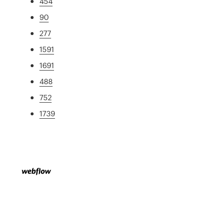
454
90
277
1591
1691
488
752
1739